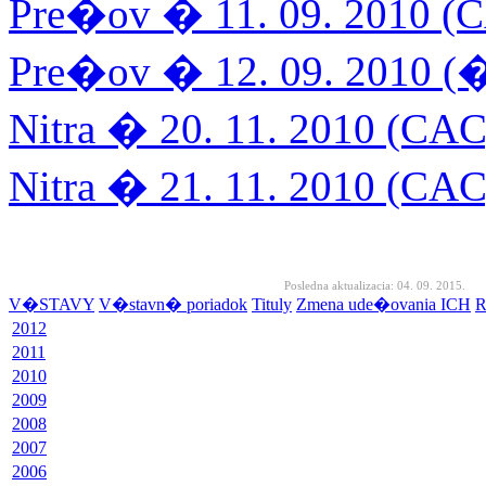
Pre�ov � 11. 09. 2010 (
Pre�ov � 12. 09. 2010 (
Nitra � 20. 11. 2010 (CA
Nitra � 21. 11. 2010 (CA
Posledna aktualizacia: 04. 09. 2015.
V�STAVY
V�stavn� poriadok
Tituly
Zmena ude�ovania ICH
R
2012
2011
2010
2009
2008
2007
2006