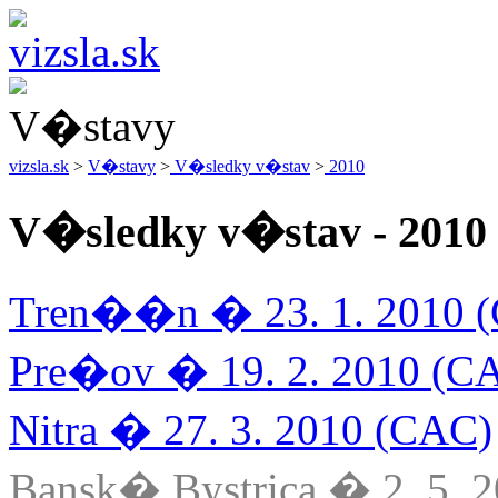
vizsla.sk
>
V�stavy
>
V�sledky v�stav
>
2010
V�sledky v�stav - 2010
Tren��n � 23. 1. 2010 
Pre�ov � 19. 2. 2010 (C
Nitra � 27. 3. 2010 (CAC)
Bansk� Bystrica � 2. 5. 