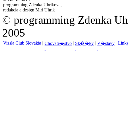
programming Zdenka Uhrikova,
redakcia a design Miri Uhrik
© programming Zdenka Uhri
2005
Vizsla Club Slovakia
|
|
|
|
Link
Chovate�stvo
Sk��ky
V�stavy