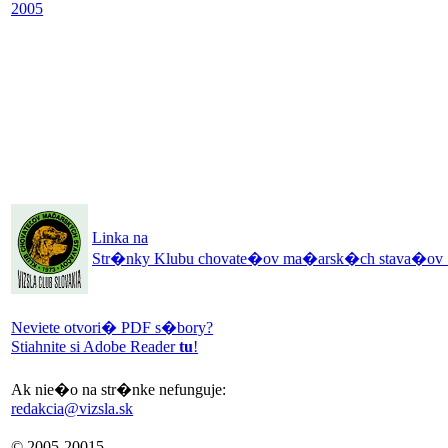
2005
Linka na
Str�nky Klubu chovate�ov ma�arsk�ch stava�ov 
Neviete otvori� PDF s�bory?
Stiahnite si Adobe Reader
tu
!
Ak nie�o na str�nke nefunguje:
redakcia@vizsla.sk
© 2005-20015