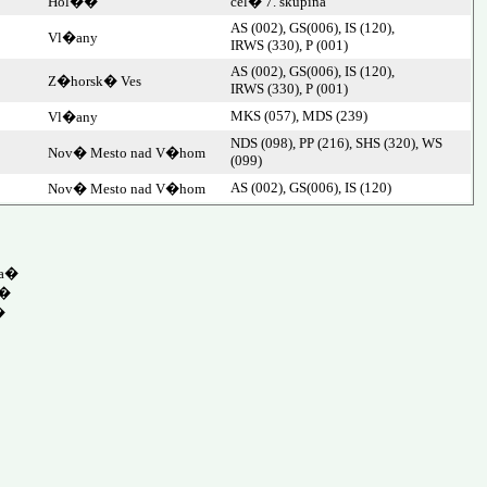
Hol��
cel� 7. skupina
AS (002), GS(006), IS (120),
Vl�any
IRWS (330), P (001)
AS (002), GS(006), IS (120),
Z�horsk� Ves
IRWS (330), P (001)
MKS (057), MDS (239)
Vl�any
NDS (098), PP (216), SHS (320), WS
Nov� Mesto nad V�hom
(099)
AS (002), GS(006), IS (120)
Nov� Mesto nad V�hom
va�
a�
�