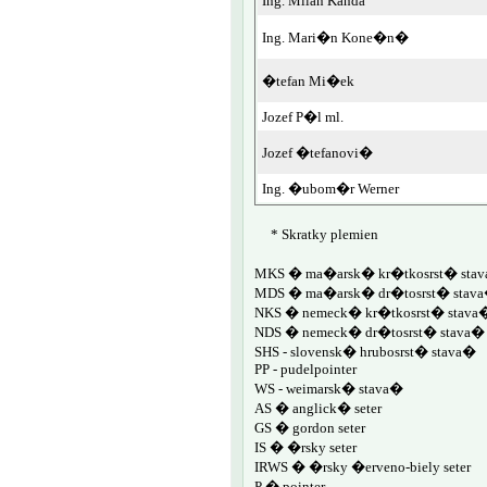
Ing. Milan Kanda
Ing. Mari�n Kone�n�
�tefan Mi�ek
Jozef P�l ml.
Jozef �tefanovi�
Ing. �ubom�r Werner
* Skratky plemien
MKS � ma�arsk� kr�tkosrst� sta
MDS � ma�arsk� dr�tosrst� stav
NKS � nemeck� kr�tkosrst� stava
NDS � nemeck� dr�tosrst� stava�
SHS - slovensk� hrubosrst� stava�
PP - pudelpointer
WS - weimarsk� stava�
AS � anglick� seter
GS � gordon seter
IS � �rsky seter
IRWS � �rsky �erveno-biely seter
P � pointer