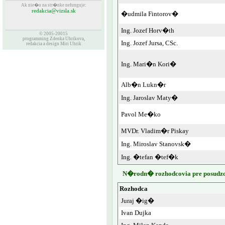
Ak nie�o na str�nke nefunguje:
redakcia@vizsla.sk
�udmila Fintorov�
Ing. Jozef Horv�th
© 2005-20015
programming Zdenka Uhrikova,
Ing. Jozef Jursa, CSc.
redakcia a design Miri Uhrik
Ing. Mari�n Kori�
Alb�n Lukn�r
Ing. Jaroslav Maty�
Pavol Me�ko
MVDr. Vladim�r Piskay
Ing. Miroslav Stanovsk�
Ing. �tefan �tef�k
N�rodn� rozhodcovia pre posudzo
Rozhodca
Juraj �ig�
Ivan Dujka