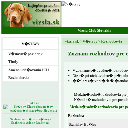
Vizsla Club Slovakia
vizsla.sk
>
V�stavy
>
Rozhodcovia
V�STAVY
Zoznam rozhodcov pre 
V�stavn� poriadok
Tituly
Zmena ude�ovania ICH
V zozname s� uveden� rozhodcovi
Nie s� pri nich uveden� pr�padn
Rozhodcovia
��sla v z�tvork�ch � �tandar
Medzin�rodn� rozhodcovia pre 
N�rodn� rozhodcovia pre posudz
Linka na
Medzin�rodn� rozhodcovia pre po
Str�nky Klubu chovate�ov
ma�arsk�ch stava�ov Slovenska
Rozhodca
Neviete otvori� PDF s�bory?
Stiahnite si Adobe Reader
tu
!
Stanislav Bu�ko