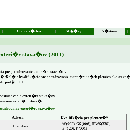
|
|
|
|
Chovate�stvo
Sk��ky
V�stavy
exteri�r stava�ov (2011)
a pre posudzovanie exteri�ru stava�ov.
� �al�ie kvalifik�cie pre posudzovanie exteri�ru in�ch plemien ako stava�
dy pod�a FCI
posudzovanie exteri�ru stava�ov
ovanie exteri�ru stava�ov
sudzovanie exteri�ru stava�ov
Adresa
Kvalifik�cia pre plemen�*
AS(002), GS (006), IRWS(330),
Bratislava
IS (120), P (001)