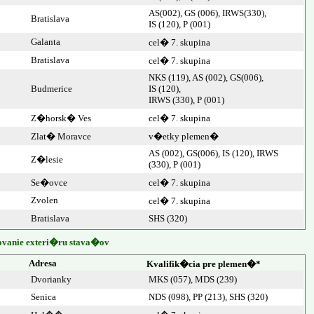
AS(002), GS (006), IRWS(330),
Bratislava
IS (120), P (001)
Galanta
cel� 7. skupina
Bratislava
cel� 7. skupina
NKS (119), AS (002), GS(006),
Budmerice
IS (120),
IRWS (330), P (001)
Z�horsk� Ves
cel� 7. skupina
Zlat� Moravce
v�etky plemen�
AS (002), GS(006), IS (120), IRWS
Z�lesie
(330), P (001)
Se�ovce
cel� 7. skupina
Zvolen
cel� 7. skupina
Bratislava
SHS (320)
vanie exteri�ru stava�ov
Adresa
Kvalifik�cia pre plemen�*
Dvorianky
MKS (057), MDS (239)
Senica
NDS (098), PP (213), SHS (320)